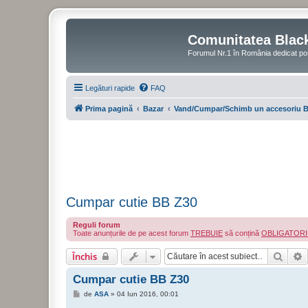
Comunitatea Blac
Forumul Nr.1 în România dedicat po
Legături rapide
FAQ
Prima pagină
Bazar
Vand/Cumpar/Schimb un accesoriu B
Cumpar cutie BB Z30
Reguli forum
Toate anunțurile de pe acest forum
TREBUIE
să conțină
OBLIGATOR
Căuta
C
Închis
Cumpar cutie BB Z30
M
de
ASA
»
04 Iun 2016, 00:01
e