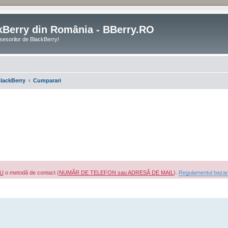
kBerry din România - BBerry.RO
sesorilor de BlackBerry!
lackBerry
Cumparari
IU
o metodă de contact (
NUMĂR DE TELEFON sau ADRESĂ DE MAIL
).
Regulamentul bazarului
re
ăutare avansată