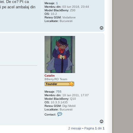
tiei. De ce? Pt ca
Mesaje:
1
i pe acel ambalaj din
Membru din:
03 Iun 2016, 23:44
Model BlackBerry:
Z30
OS:
10.2
Retea GSM:
Vodafone
Localitate:
Bucuresti
S
u
s
Catalin
BBerry.RO Team
Mesaje:
755
Membru din:
19 Ian 2011, 17:07
Model BlackBerry:
Q10
OS:
10.3.3.1435
Retea GSM:
Digi Mobil
Localitate:
Bucuresti
C
Contact:
o
n
S
t
u
a
2 mesaje • Pagina
1
din
1
s
c