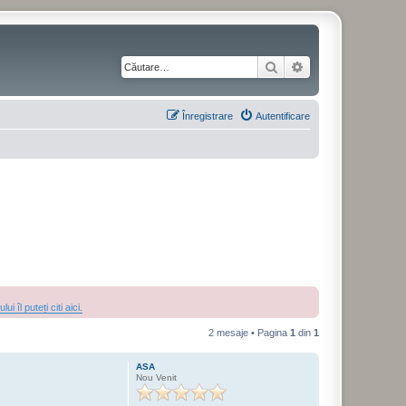
Căutare
Căutare avansată
Înregistrare
Autentificare
 îl puteți citi aici.
2 mesaje • Pagina
1
din
1
ASA
Nou Venit