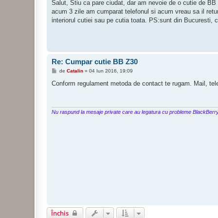
s
Salut, Stiu ca pare ciudat, dar am nevoie de o cutie de BB Z
a
acum 3 zile am cumparat telefonul si acum vreau sa il retu
j
interiorul cutiei sau pe cutia toata. PS:sunt din Bucuresti
Re: Cumpar cutie BB Z30
M
de
Catalin
»
04 Iun 2016, 19:09
e
s
Conform regulament metoda de contact te rugam. Mail, tel
a
j
Nu raspund la mesaje private care au legatura cu probleme BlackBerry. 
Închis