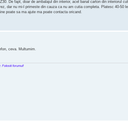
30. De fapt, doar de ambalajul din interior, acel banal carton din interiorul cu
rez, dar nu mi-l primeste din cauza ca nu am cutia completa. Platesc 40-50 le
, cine poate sa ma ajute ma poate contacta oricand.
efon, ceva. Multumim.
Folositi forumul!