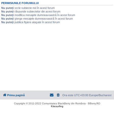
PERMISIUNILE FORUMULUI
Nu puteţi
scrie subiecte noi în acest forum
Nu puteţi
răspunde subiectelor din acest forum
Nu puteţi
modifica mesajele dumneavoastră în acest forum
Nu puteţi
şterge mesajele dumneavoastră în acest forum
Nu puteţi
publica fişiere ataşate în acest forum
Prima pagină
Ora este UTC+03:00 Europe/Bucharest
Copyright © 2011-2022 Comunitatea BlackBerry din România - BBerry.RO
Kitesurfing