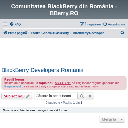
Comunitatea BlackBerry din România -
BBerry.RO
FAQ
Înregistrare
Autentificare
C
Prima pagină
Forum General BlackBerry
BlackBerry Developers Romania
ă
u
t
a
r
BlackBerry Developers Romania
e
Reguli forum
Înainte de a deschide un
topic nou
,
AR FI BINE
să citiţi măcar regulile generale din
Regulament
ca să nu vă treziţi cu topicul şters sau închis fără motiv.
Căutare
Căutare avansată
Subiect nou
0 subiecte • Pagina
1
din
1
Nu există subiecte sau mesaje în acest forum.
Mergi la