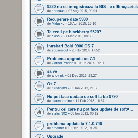
9320 nu se inregistreaza la BIS - e offline,carte
de
sorincas
»
07 Aug 2015, 00:04
Recuperare date 9900
de
Midasku
»
15 Apr 2015, 15:10
Telecoil pe blackberry 9320?
de
class
»
21 Mar 2015, 00:35
Intrebari Bold 9900 OS 7
de
squareroot
»
26 Noi 2014, 17:52
Problema upgrade os 7.1
de
Cornel Prodan
»
10 Iun 2014, 20:11
salve
de
andy uk
»
01 Dec 2013, 23:27
Os 7
de
Cristina89
»
03 Ian 2013, 21:58
Nu pot face update de soft la bb 9790
de
alexmaracine
»
14 Feb 2013, 18:37
Pentru cei care nu pot face update de softÂ…
de
stelian302
»
08 Ian 2012, 00:12
problema update la 7.1.0.746
de
steamer
»
19 Dec 2012, 01:35
Upgrade