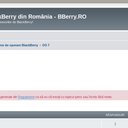
kBerry din România - BBerry.RO
sesorilor de BlackBerry!
me de operare BlackBerry
OS 7
e generale din
Regulament
ca să nu vă treziţi cu topicul şters sau închis fără motiv.
are avansată
RĂSPUNSURI
1