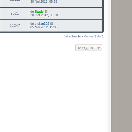
30 Noi 2012, 08:25
de
Static
8521
20 Oct 2012, 09:10
de
stelian302
11247
05 Mai 2012, 15:35
14 subiecte • Pagina
1
din
1
Mergi la