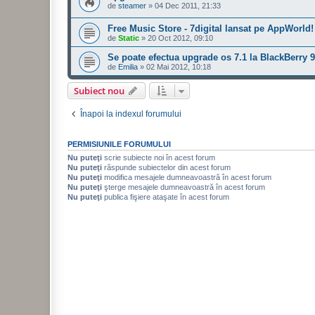
de
steamer
»
04 Dec 2011, 21:33
Free Music Store - 7digital lansat pe AppWorld!
de
Static
»
20 Oct 2012, 09:10
Se poate efectua upgrade os 7.1 la BlackBerry 
de
Emilia
»
02 Mai 2012, 10:18
Subiect nou
Înapoi la indexul forumului
PERMISIUNILE FORUMULUI
Nu puteţi
scrie subiecte noi în acest forum
Nu puteţi
răspunde subiectelor din acest forum
Nu puteţi
modifica mesajele dumneavoastră în acest forum
Nu puteţi
şterge mesajele dumneavoastră în acest forum
Nu puteţi
publica fişiere ataşate în acest forum