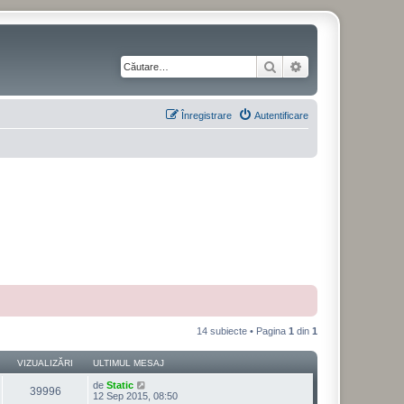
Căutare
Căutare avansată
Înregistrare
Autentificare
14 subiecte • Pagina
1
din
1
VIZUALIZĂRI
ULTIMUL MESAJ
de
Static
39996
12 Sep 2015, 08:50