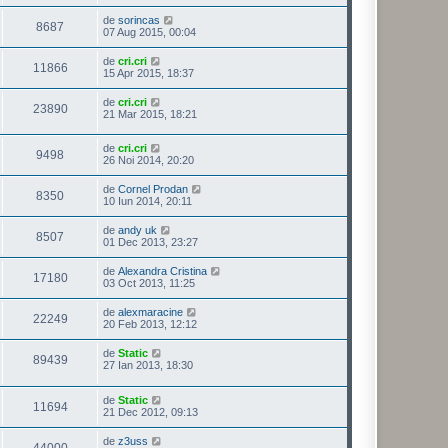
de
sorincas
8687
07 Aug 2015, 00:04
de
cri.cri
11866
15 Apr 2015, 18:37
de
cri.cri
23890
21 Mar 2015, 18:21
de
cri.cri
9498
26 Noi 2014, 20:20
de
Cornel Prodan
8350
10 Iun 2014, 20:11
de
andy uk
8507
01 Dec 2013, 23:27
de
Alexandra Cristina
17180
03 Oct 2013, 11:25
de
alexmaracine
22249
20 Feb 2013, 12:12
de
Static
89439
27 Ian 2013, 18:30
de
Static
11694
21 Dec 2012, 09:13
de
z3uss
44000