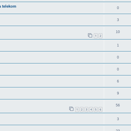
la telekom
0
3
10
1
2
1
0
0
6
9
56
1
2
3
4
5
6
3
23