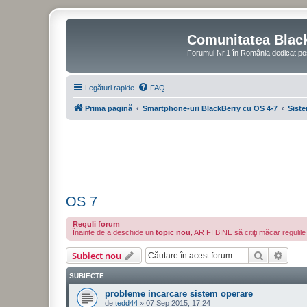
Comunitatea Blac
Forumul Nr.1 în România dedicat po
Legături rapide
FAQ
Prima pagină
Smartphone-uri BlackBerry cu OS 4-7
Siste
OS 7
Reguli forum
Înainte de a deschide un
topic nou
,
AR FI BINE
să citiţi măcar regulil
Căutare
Căut
Subiect nou
SUBIECTE
probleme incarcare sistem operare
de
tedd44
»
07 Sep 2015, 17:24