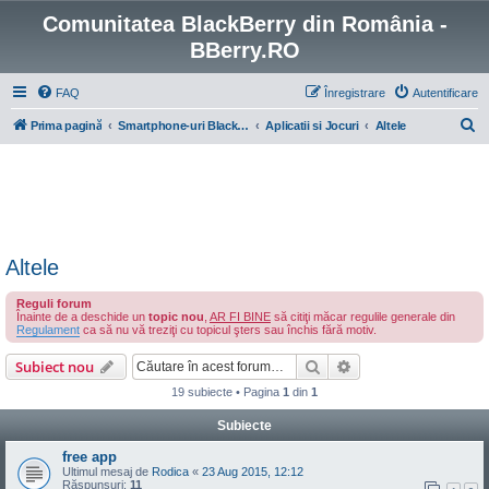
Comunitatea BlackBerry din România -
BBerry.RO
FAQ
Înregistrare
Autentificare
C
Prima pagină
Smartphone-uri BlackBerry cu OS 4-7
Aplicatii si Jocuri
Altele
ă
u
t
a
r
Altele
e
Reguli forum
Înainte de a deschide un
topic nou
,
AR FI BINE
să citiţi măcar regulile generale din
Regulament
ca să nu vă treziţi cu topicul şters sau închis fără motiv.
Căutare
Căutare avansată
Subiect nou
19 subiecte • Pagina
1
din
1
Subiecte
free app
Ultimul mesaj de
Rodica
«
23 Aug 2015, 12:12
Răspunsuri:
11