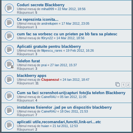
Coduri secrete Blackberry
Ultimul mesaj de
mihai999
«
22 Mar 2012, 18:56
Răspunsuri:
5
Ce reprezinta iconita...
Ultimul mesaj de
andreilupen
«
17 Mar 2012, 23:05
Răspunsuri:
1
cum fac sa vorbesc cu un prieten pe bb fara sa platesc
Ultimul mesaj de
fl0ryn22
«
14 Mar 2012, 18:56
Aplicatii gratuite pentru blackberry
Ultimul mesaj de
filipescu_rares
«
19 Feb 2012, 16:26
Răspunsuri:
3
Telefon furat
Ultimul mesaj de
prai
«
27 Ian 2012, 15:37
Răspunsuri:
3
blackberry apps
Ultimul mesaj de
Ciupanezul
«
24 Ian 2012, 18:47
Răspunsuri:
11
1
2
Cum sa faci screnshot-uri(capturi foto)la telefon Blackberry
Ultimul mesaj de
CaineRAU
«
05 Ian 2012, 11:05
Răspunsuri:
4
instalarea fisierelor .jad pe un dispozitiv blackberry
Ultimul mesaj de
CaineRAU
«
18 Dec 2011, 21:53
Răspunsuri:
7
aplicatii utile,recomandari,functii,link-uri...etc
Ultimul mesaj de
huian
«
21 Iul 2011, 12:53
Răspunsuri:
2