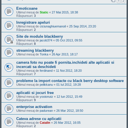
1
2
Emoticoane
Ultimul mesaj de
Static
«
27 Mai 2015, 18:38
Răspunsuri:
3
Inregistrare apeluri
Ultimul mesaj de
ciciunaghiuemanoil
«
25 Sep 2014, 23:20
Răspunsuri:
2
Site de module blackberry
Ultimul mesaj de
jacob374
«
05 Oct 2013, 09:55
Răspunsuri:
8
streaming blackberry
Ultimul mesaj de
Tonka
«
26 Apr 2013, 18:17
camera foto nu poate fi pornita.inchideti alte aplicatii si
incercati sa deschideti
Ultimul mesaj de
ferdinand
«
11 Noi 2012, 18:20
Răspunsuri:
7
probleme la import contacte cu black berry desktop software
Ultimul mesaj de
pelikkanu
«
01 Iul 2012, 19:28
aplicatii si jocuri free
Ultimul mesaj de
yooionutz
«
12 Iun 2012, 15:49
Răspunsuri:
9
enterprise activation
Ultimul mesaj de
padurean
«
26 Mar 2012, 18:50
Cateva adrese cu aplicatii
Ultimul mesaj de
Catalin
«
26 Mar 2012, 16:05
Răspunsuri:
2