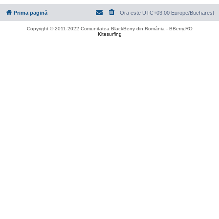
Prima pagină
Ora este UTC+03:00 Europe/Bucharest
Copyright © 2011-2022 Comunitatea BlackBerry din România - BBerry.RO
Kitesurfing