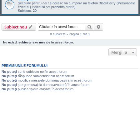
Sectiune pentru cei ce doresc sa cumpere un telefon BlackBerry (Persoanele
fizice si juridice isi pot prezenta oferta)
Subiecte:
20
Căutare
Căutare avansată
Subiect nou
0 subiecte • Pagina
1
din
1
Nu există subiecte sau mesaje în acest forum.
Mergi la
PERMISIUNILE FORUMULUI
Nu puteţi
scrie subiecte noi în acest forum
Nu puteţi
răspunde subiectelor din acest forum
Nu puteţi
modifica mesajele dumneavoastră în acest forum
Nu puteţi
şterge mesajele dumneavoastră în acest forum
Nu puteţi
publica fişiere ataşate în acest forum