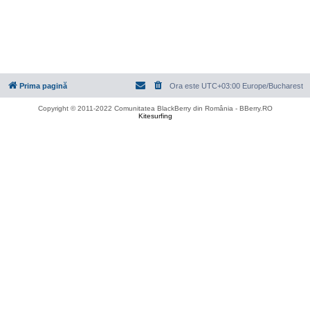
Prima pagină
Ora este UTC+03:00 Europe/Bucharest
Copyright © 2011-2022 Comunitatea BlackBerry din România - BBerry.RO
Kitesurfing