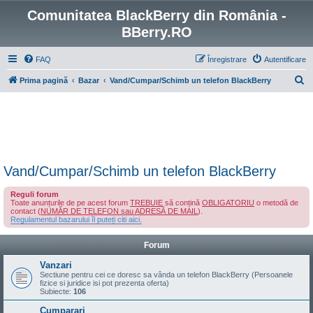
Comunitatea BlackBerry din România -
BBerry.RO
FAQ
Înregistrare
Autentificare
C
Prima pagină
Bazar
Vand/Cumpar/Schimb un telefon BlackBerry
ă
u
t
a
r
Vand/Cumpar/Schimb un telefon BlackBerry
e
Reguli forum
Toate anunțurile de pe acest forum
TREBUIE
să conțină
OBLIGATORIU
o metodă de
contact (
NUMĂR DE TELEFON sau ADRESĂ DE MAIL
).
Regulamentul bazarului îl puteți citi aici.
Forum
Vanzari
Sectiune pentru cei ce doresc sa vânda un telefon BlackBerry (Persoanele
fizice si juridice isi pot prezenta oferta)
Subiecte:
106
Cumparari