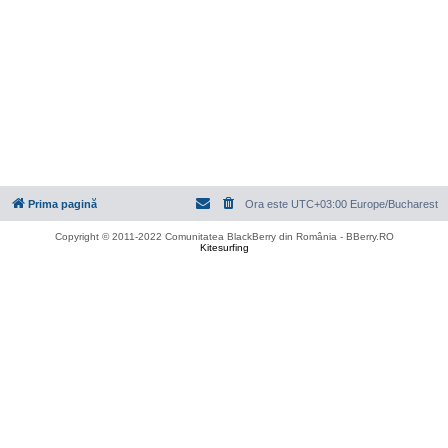
Prima pagină
Ora este UTC+03:00 Europe/Bucharest
Copyright © 2011-2022 Comunitatea BlackBerry din România - BBerry.RO
Kitesurfing