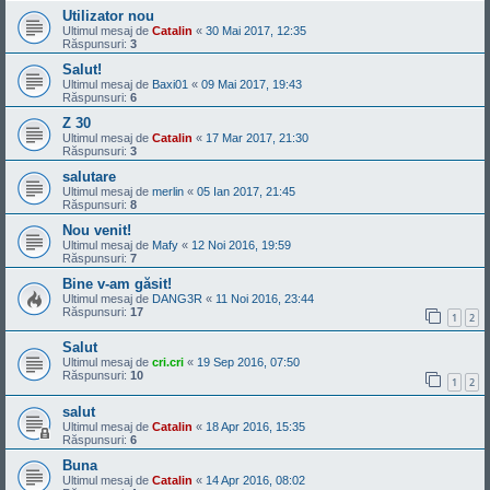
Utilizator nou
Ultimul mesaj de
Catalin
«
30 Mai 2017, 12:35
Răspunsuri:
3
Salut!
Ultimul mesaj de
Baxi01
«
09 Mai 2017, 19:43
Răspunsuri:
6
Z 30
Ultimul mesaj de
Catalin
«
17 Mar 2017, 21:30
Răspunsuri:
3
salutare
Ultimul mesaj de
merlin
«
05 Ian 2017, 21:45
Răspunsuri:
8
Nou venit!
Ultimul mesaj de
Mafy
«
12 Noi 2016, 19:59
Răspunsuri:
7
Bine v-am găsit!
Ultimul mesaj de
DANG3R
«
11 Noi 2016, 23:44
Răspunsuri:
17
1
2
Salut
Ultimul mesaj de
cri.cri
«
19 Sep 2016, 07:50
Răspunsuri:
10
1
2
salut
Ultimul mesaj de
Catalin
«
18 Apr 2016, 15:35
Răspunsuri:
6
Buna
Ultimul mesaj de
Catalin
«
14 Apr 2016, 08:02