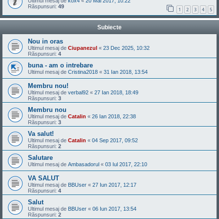
Ultimul mesaj de
kox4
«
20 Mai 2017, 10:22
Răspunsuri:
49
1
2
3
4
5
Subiecte
Nou in oras
Ultimul mesaj de
Ciupanezul
«
23 Dec 2025, 10:32
Răspunsuri:
4
buna - am o intrebare
Ultimul mesaj de
Cristina2018
«
31 Ian 2018, 13:54
Membru nou!
Ultimul mesaj de
verbal92
«
27 Ian 2018, 18:49
Răspunsuri:
3
Membru nou
Ultimul mesaj de
Catalin
«
26 Ian 2018, 22:38
Răspunsuri:
3
Va salut!
Ultimul mesaj de
Catalin
«
04 Sep 2017, 09:52
Răspunsuri:
2
Salutare
Ultimul mesaj de
Ambasadorul
«
03 Iul 2017, 22:10
VA SALUT
Ultimul mesaj de
BBUser
«
27 Iun 2017, 12:17
Răspunsuri:
4
Salut
Ultimul mesaj de
BBUser
«
06 Iun 2017, 13:54
Răspunsuri:
2