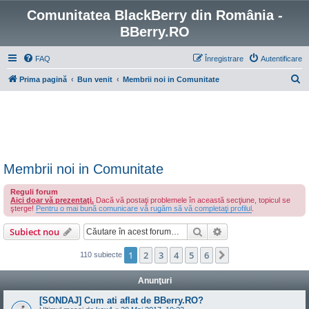
Comunitatea BlackBerry din România -
BBerry.RO
FAQ
Înregistrare
Autentificare
C
Prima pagină
Bun venit
Membrii noi in Comunitate
ă
u
t
a
r
Membrii noi in Comunitate
e
Reguli forum
Aici doar vă prezentaţi.
Dacă vă postaţi problemele în această secţiune, topicul se
şterge!
Pentru o mai bună comunicare vă rugăm să vă completaţi profilul
.
Căutare
Căutare avansată
Subiect nou
1
2
3
4
5
6
Următorul
110 subiecte
Anunţuri
[SONDAJ] Cum ati aflat de BBerry.RO?