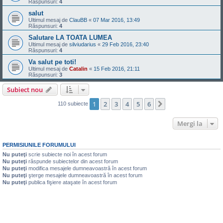
Răspunsuri:
4
salut
Ultimul mesaj de
ClauBB
«
07 Mar 2016, 13:49
Răspunsuri:
4
Salutare LA TOATA LUMEA
Ultimul mesaj de
silviudarius
«
29 Feb 2016, 23:40
Răspunsuri:
4
Va salut pe toti!
Ultimul mesaj de
Catalin
«
15 Feb 2016, 21:11
Răspunsuri:
3
Subiect nou
1
2
3
4
5
6
Următorul
110 subiecte
Mergi la
PERMISIUNILE FORUMULUI
Nu puteţi
scrie subiecte noi în acest forum
Nu puteţi
răspunde subiectelor din acest forum
Nu puteţi
modifica mesajele dumneavoastră în acest forum
Nu puteţi
şterge mesajele dumneavoastră în acest forum
Nu puteţi
publica fişiere ataşate în acest forum