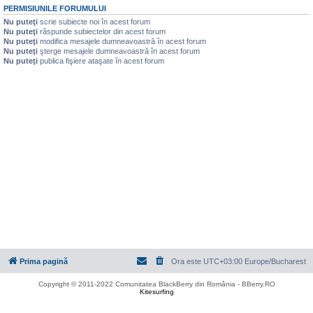
PERMISIUNILE FORUMULUI
Nu puteţi
scrie subiecte noi în acest forum
Nu puteţi
răspunde subiectelor din acest forum
Nu puteţi
modifica mesajele dumneavoastră în acest forum
Nu puteţi
şterge mesajele dumneavoastră în acest forum
Nu puteţi
publica fişiere ataşate în acest forum
Prima pagină
Ora este UTC+03:00 Europe/Bucharest
Copyright © 2011-2022 Comunitatea BlackBerry din România - BBerry.RO
Kitesurfing