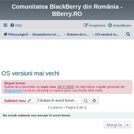
Comunitatea BlackBerry din România -
BBerry.RO
FAQ
Înregistrare
Autentificare
C
Prima pagină
Smartphone-uri BlackBerry cu OS 4-7
Sisteme de operare BlackBerry
OS versiuni mai vechi
ă
u
t
a
r
OS versiuni mai vechi
e
Reguli forum
Înainte de a deschide un
topic nou
,
AR FI BINE
să citiţi măcar regulile generale din
Regulament
ca să nu vă treziţi cu topicul şters sau închis fără motiv.
Căutare
Căutare avansată
Subiect nou
0 subiecte • Pagina
1
din
1
Nu există subiecte sau mesaje în acest forum.
Mergi la