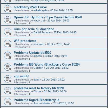
Ultimul mesaj de
capt
«
01 Aug 2014, 14:59
blackberry 8520 Curve
Ultimul mesaj de
mihailmazilu
«
06 Mai 2014, 12:05
Opinii JSL Hybrid v.7.0 pe Curve Gemini 8520
Ultimul mesaj de
vlady_zal
«
23 Apr 2014, 16:03
Răspunsuri:
2
Cum pot scrie cu diacritice...
Ultimul mesaj de
Daniel Parfene
«
25 Dec 2013, 16:45
Răspunsuri:
1
Wifi probeleme
Ultimul mesaj de
unnamed
«
03 Dec 2013, 14:40
Răspunsuri:
2
Problema Update bb8520
Ultimul mesaj de
alexleu
«
03 Dec 2013, 09:21
Răspunsuri:
1
Problema BB World (Blackberry Curve 8520)
Ultimul mesaj de
Goldfish
«
25 Oct 2013, 18:22
Răspunsuri:
1
app world
Ultimul mesaj de
daniii
«
16 Oct 2013, 14:02
Răspunsuri:
7
problema reset to factory bb 8520
Ultimul mesaj de
Dixon
«
02 Sep 2013, 00:06
Răspunsuri:
1
Problema logare BlackBerry Id
Ultimul mesaj de
Jurcan Marius
«
28 Iul 2013, 15:52