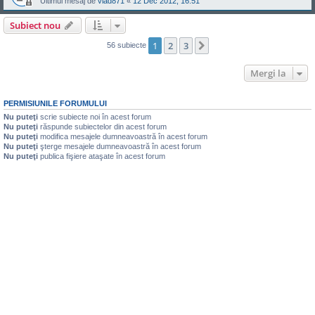
Ultimul mesaj de
vlad871
«
12 Dec 2012, 16:51
Subiect nou
1
2
3
Următorul
56 subiecte
Mergi la
PERMISIUNILE FORUMULUI
Nu puteţi
scrie subiecte noi în acest forum
Nu puteţi
răspunde subiectelor din acest forum
Nu puteţi
modifica mesajele dumneavoastră în acest forum
Nu puteţi
şterge mesajele dumneavoastră în acest forum
Nu puteţi
publica fişiere ataşate în acest forum