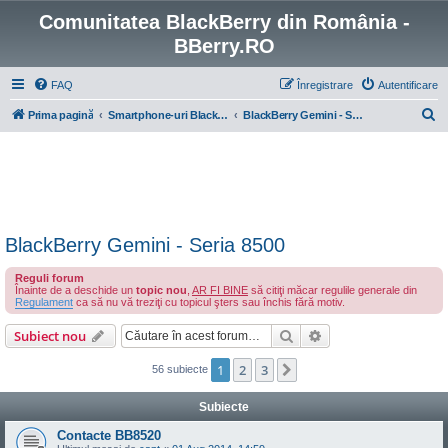
Comunitatea BlackBerry din România -
BBerry.RO
FAQ
Înregistrare
Autentificare
C
Prima pagină
Smartphone-uri BlackBerry cu OS 4-7
BlackBerry Gemini - Seria 8500
ă
u
t
a
r
BlackBerry Gemini - Seria 8500
e
Reguli forum
Înainte de a deschide un
topic nou
,
AR FI BINE
să citiţi măcar regulile generale din
Regulament
ca să nu vă treziţi cu topicul şters sau închis fără motiv.
Căutare
Căutare avansată
Subiect nou
1
2
3
Următorul
56 subiecte
Subiecte
Contacte BB8520