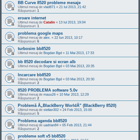
BB Curve 8520 probleme mesaje
Ultimul mesaj de
vlad871
«
21 Iul 2013, 21:42
Răspunsuri:
1
eroare internet
Ultimul mesaj de
Catalin
«
13 Iul 2013, 19:04
Răspunsuri:
1
problema google maps
Ultimul mesaj de
alex.
«
22 Iun 2013, 10:17
Răspunsuri:
6
turbosim bb8520
Ultimul mesaj de
Bogdan Bgd
«
11 Mai 2013, 17:33
bb 8520 decodare si ecran alb
Ultimul mesaj de
Bogdan Bgd
«
03 Mai 2013, 20:35
Incarcare bb8520
Ultimul mesaj de
Bogdan Bgd
«
03 Mai 2013, 20:30
Răspunsuri:
2
8520 PROBLEMA software 5.0v
Ultimul mesaj de
mauu26
«
10 Mar 2013, 12:29
Răspunsuri:
2
Problemă Â„BlackBerry WorldÂ” (BlackBerry 8520)
Ultimul mesaj de
stelian302
«
24 Feb 2013, 15:00
Răspunsuri:
5
Problema agenda bb8520
Ultimul mesaj de
uadrian84
«
05 Feb 2013, 21:44
Răspunsuri:
2
probleme soft v5 bb8520