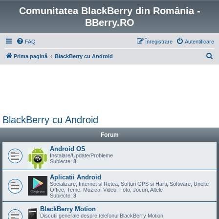
Comunitatea BlackBerry din România -
BBerry.RO
FAQ
Înregistrare
Autentificare
C
Prima pagină
BlackBerry cu Android
ă
u
t
a
r
BlackBerry cu Android
e
Forum
Android OS
Instalare/Update/Probleme
Subiecte:
8
Aplicatii Android
Socializare, Internet si Retea, Softuri GPS si Harti, Software, Unelte
Office, Teme, Muzica, Video, Foto, Jocuri, Altele
Subiecte:
3
BlackBerry Motion
Discutii generale despre telefonul BlackBerry Motion