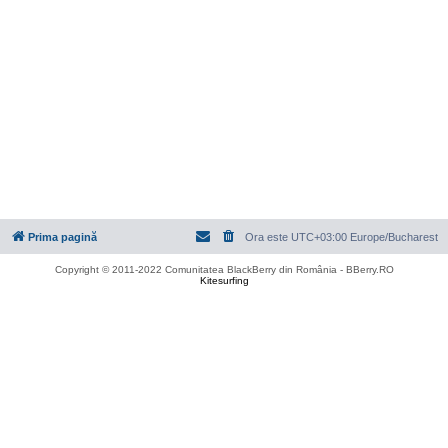
Prima pagină
Ora este UTC+03:00 Europe/Bucharest
Copyright © 2011-2022 Comunitatea BlackBerry din România - BBerry.RO
Kitesurfing