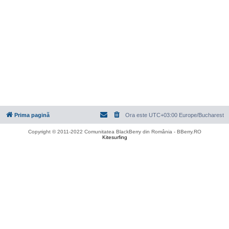
Prima pagină
Ora este UTC+03:00 Europe/Bucharest
Copyright © 2011-2022 Comunitatea BlackBerry din România - BBerry.RO
Kitesurfing