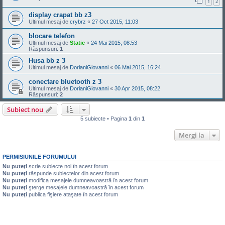
1
2
display crapat bb z3
Ultimul mesaj de
crybrz
«
27 Oct 2015, 11:03
blocare telefon
Ultimul mesaj de
Static
«
24 Mai 2015, 08:53
Răspunsuri:
1
Husa bb z 3
Ultimul mesaj de
DorianiGiovanni
«
06 Mai 2015, 16:24
conectare bluetooth z 3
Ultimul mesaj de
DorianiGiovanni
«
30 Apr 2015, 08:22
Răspunsuri:
2
Subiect nou
5 subiecte • Pagina
1
din
1
Mergi la
PERMISIUNILE FORUMULUI
Nu puteţi
scrie subiecte noi în acest forum
Nu puteţi
răspunde subiectelor din acest forum
Nu puteţi
modifica mesajele dumneavoastră în acest forum
Nu puteţi
şterge mesajele dumneavoastră în acest forum
Nu puteţi
publica fişiere ataşate în acest forum