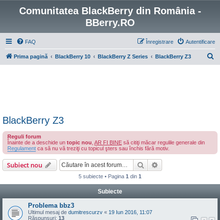
Comunitatea BlackBerry din România -
BBerry.RO
FAQ
Înregistrare
Autentificare
C
Prima pagină
BlackBerry 10
BlackBerry Z Series
BlackBerry Z3
ă
u
t
a
r
BlackBerry Z3
e
Reguli forum
Înainte de a deschide un
topic nou
,
AR FI BINE
să citiţi măcar regulile generale din
Regulament
ca să nu vă treziţi cu topicul şters sau închis fără motiv.
Căutare
Căutare avansată
Subiect nou
5 subiecte • Pagina
1
din
1
Subiecte
Problema bbz3
Ultimul mesaj de
dumitrescurzv
«
19 Iun 2016, 11:07
Răspunsuri:
13