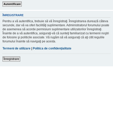
ÎNREGISTRARE
Pentru a vă autentifica, trebuie să vă înregistraţi. Înregistrarea durează câteva
secunde, dar vă va oferi facilităţi suplimentare. Administratorul forumului poate
de asemenea să acorde permisiuni suplimentare utilizatorilor înregistraţi.
Înainte de a vă autentifica, asiguraţi-vă că sunteţi familiarizat cu termenii noştri
de folosire şi politicile asociate. Vă rugăm să vă asiguraţi că aţi citit regulile
forumului înainte să navigaţi pe acesta.
Termeni de utilizare
|
Politica de confidenţialitate
Înregistrare