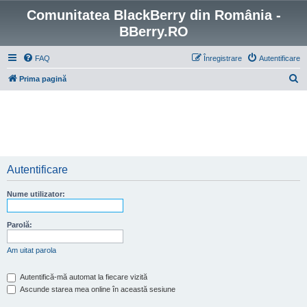
Comunitatea BlackBerry din România -
BBerry.RO
FAQ
Înregistrare
Autentificare
C
Prima pagină
ă
u
t
a
r
Autentificare
e
Nume utilizator:
Parolă:
Am uitat parola
Autentifică-mă automat la fiecare vizită
Ascunde starea mea online în această sesiune