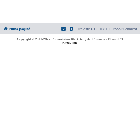
Prima pagină
Ora este UTC+03:00 Europe/Bucharest
Copyright © 2011-2022 Comunitatea BlackBerry din România - BBerry.RO
Kitesurfing