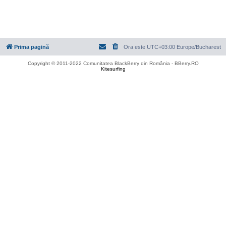
Prima pagină
Ora este UTC+03:00 Europe/Bucharest
Copyright © 2011-2022 Comunitatea BlackBerry din România - BBerry.RO
Kitesurfing