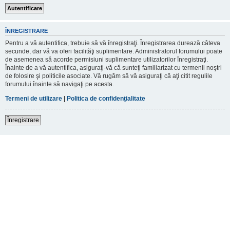
ÎNREGISTRARE
Pentru a vă autentifica, trebuie să vă înregistraţi. Înregistrarea durează câteva
secunde, dar vă va oferi facilităţi suplimentare. Administratorul forumului poate
de asemenea să acorde permisiuni suplimentare utilizatorilor înregistraţi.
Înainte de a vă autentifica, asiguraţi-vă că sunteţi familiarizat cu termenii noştri
de folosire şi politicile asociate. Vă rugăm să vă asiguraţi că aţi citit regulile
forumului înainte să navigaţi pe acesta.
Termeni de utilizare
|
Politica de confidenţialitate
Înregistrare