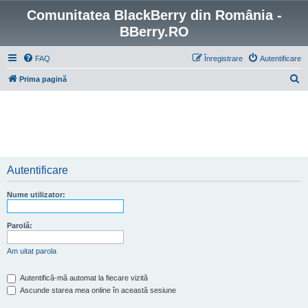
Comunitatea BlackBerry din România -
BBerry.RO
FAQ
Înregistrare
Autentificare
C
Prima pagină
ă
u
t
a
r
Autentificare
e
Nume utilizator:
Parolă:
Am uitat parola
Autentifică-mă automat la fiecare vizită
Ascunde starea mea online în această sesiune