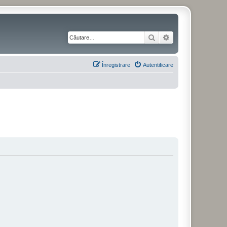
Căutare
Căutare avansată
Înregistrare
Autentificare