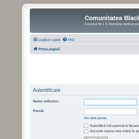
Comunitatea Blac
Forumul Nr.1 în România dedicat po
Legături rapide
FAQ
Prima pagină
Autentificare
Nume utilizator:
Parolă:
Am uitat parola
Autentifică-mă automat la fiecare 
Ascunde starea mea online în a