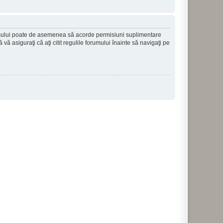
forumului poate de asemenea să acorde permisiuni suplimentare
să vă asiguraţi că aţi citit regulile forumului înainte să navigaţi pe