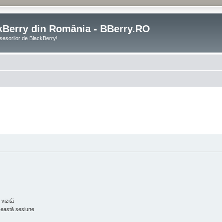
kBerry din România - BBerry.RO
sesorilor de BlackBerry!
vizită
ceastă sesiune