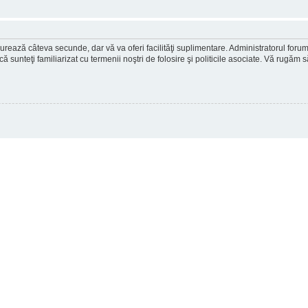
ea durează câteva secunde, dar vă va oferi facilităţi suplimentare. Administratorul 
ă că sunteţi familiarizat cu termenii noştri de folosire şi politicile asociate. Vă rugăm 