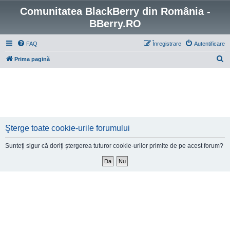
Comunitatea BlackBerry din România -
BBerry.RO
FAQ
Înregistrare
Autentificare
C
Prima pagină
ă
u
t
a
r
Şterge toate cookie-urile forumului
e
Sunteţi sigur că doriţi ştergerea tuturor cookie-urilor primite de pe acest forum?