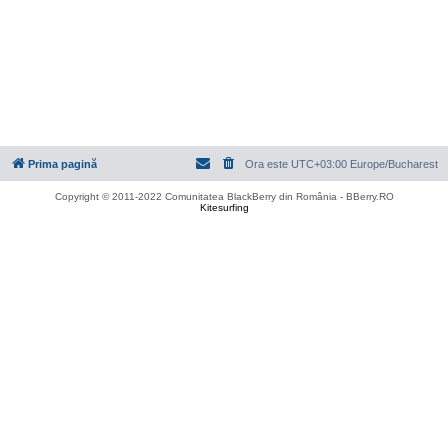
Prima pagină
Ora este UTC+03:00 Europe/Bucharest
Copyright © 2011-2022 Comunitatea BlackBerry din România - BBerry.RO
Kitesurfing