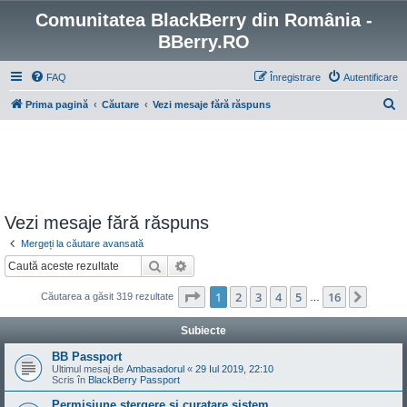
Comunitatea BlackBerry din România -
BBerry.RO
FAQ
Înregistrare
Autentificare
C
Prima pagină
Căutare
Vezi mesaje fără răspuns
ă
u
t
a
r
Vezi mesaje fără răspuns
e
Mergeți la căutare avansată
Căutare
Căutare avansată
Pagina
1
din
16
1
2
3
4
5
16
Următ
Căutarea a găsit 319 rezultate
…
Subiecte
BB Passport
Ultimul mesaj de
Ambasadorul
«
29 Iul 2019, 22:10
Scris în
BlackBerry Passport
Permisiune stergere si curatare sistem