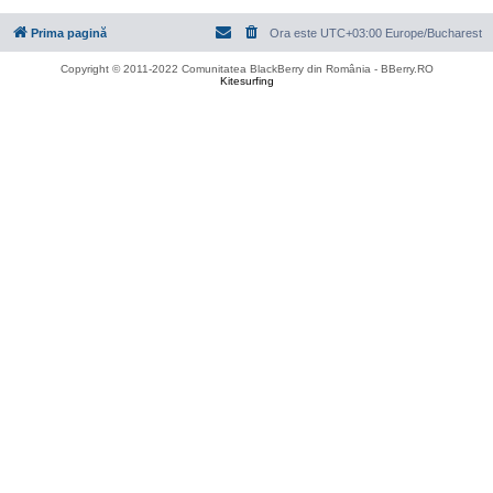
Prima pagină
Ora este UTC+03:00 Europe/Bucharest
Copyright © 2011-2022 Comunitatea BlackBerry din România - BBerry.RO
Kitesurfing