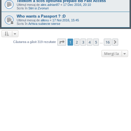
Telekom a scos optiunea prepaid BB Fast Access
Ultimul mesaj de
alex.adrian87
«
17 Dec 2016, 20:10
Scris în
Stiri si Zvonuri
Who wants a Passport ? :D
Ultimul mesaj de
allexu
«
17 Noi 2016, 15:45
Scris în
Arhiva subiecte sterse
Pagina
1
din
16
1
2
3
4
5
16
Următ
Căutarea a găsit 319 rezultate
…
Mergi la