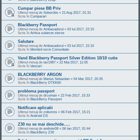
Cumpar piese BB Priv
Ultimul mesaj de
Soborobo
«
21 Aug 2017, 01:31
Scris în
Cumparari
Blackberry Passport
Ultimul mesaj de
Ambasadorul
«
03 Iul 2017, 22:15
Scris în
Arhiva subiecte sterse
Salutare
Ultimul mesaj de
Ambasadorul
«
03 Iul 2017, 22:10
Scris în
Membrii noi in Comunitate
Vand Blackberry Passport Silver Edition 10/10 cutie
Ultimul mesaj de
tav1987
«
22 Mai 2017, 11:05
Scris în
Vanzari
BLACKBERRY ARGON
Ultimul mesaj de
Marius Sebastian
«
04 Mar 2017, 20:35
Scris în
BlackBerry DTEK60
problema passport
Ultimul mesaj de
drcoman
«
22 Feb 2017, 15:33
Scris în
BlackBerry Passport
Notificare aplicatii
Ultimul mesaj de
zoliveres
«
06 Feb 2017, 15:21
Scris în
Android OS
Z30 nu se mai deschide.....
Ultimul mesaj de
andreiv08
«
06 Ian 2017, 01:44
Scris în
BlackBerry Z30