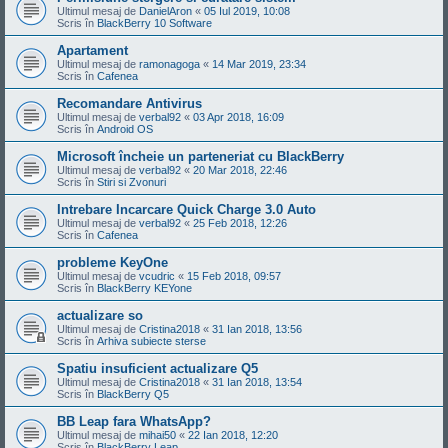
Ultimul mesaj de
DanielAron
«
05 Iul 2019, 10:08
Scris în
BlackBerry 10 Software
Apartament
Ultimul mesaj de
ramonagoga
«
14 Mar 2019, 23:34
Scris în
Cafenea
Recomandare Antivirus
Ultimul mesaj de
verbal92
«
03 Apr 2018, 16:09
Scris în
Android OS
Microsoft încheie un parteneriat cu BlackBerry
Ultimul mesaj de
verbal92
«
20 Mar 2018, 22:46
Scris în
Stiri si Zvonuri
Intrebare Incarcare Quick Charge 3.0 Auto
Ultimul mesaj de
verbal92
«
25 Feb 2018, 12:26
Scris în
Cafenea
probleme KeyOne
Ultimul mesaj de
vcudric
«
15 Feb 2018, 09:57
Scris în
BlackBerry KEYone
actualizare so
Ultimul mesaj de
Cristina2018
«
31 Ian 2018, 13:56
Scris în
Arhiva subiecte sterse
Spatiu insuficient actualizare Q5
Ultimul mesaj de
Cristina2018
«
31 Ian 2018, 13:54
Scris în
BlackBerry Q5
BB Leap fara WhatsApp?
Ultimul mesaj de
mihai50
«
22 Ian 2018, 12:20
Scris în
BlackBerry Leap