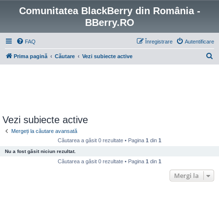
Comunitatea BlackBerry din România -
BBerry.RO
FAQ
Înregistrare
Autentificare
C
Prima pagină
Căutare
Vezi subiecte active
ă
u
t
a
r
Vezi subiecte active
e
Mergeți la căutare avansată
Căutarea a găsit 0 rezultate • Pagina
1
din
1
Nu a fost găsit niciun rezultat.
Căutarea a găsit 0 rezultate • Pagina
1
din
1
Mergi la