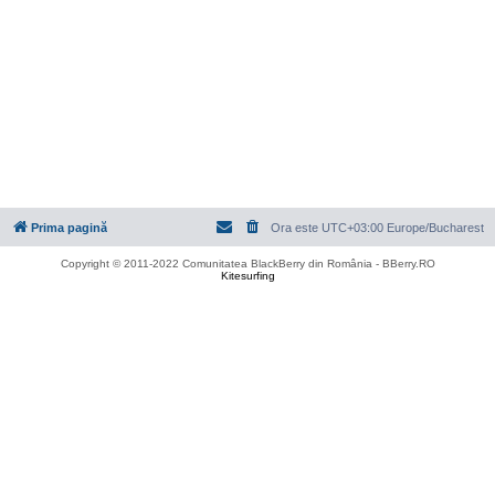
Prima pagină
Ora este UTC+03:00 Europe/Bucharest
Copyright © 2011-2022 Comunitatea BlackBerry din România - BBerry.RO
Kitesurfing