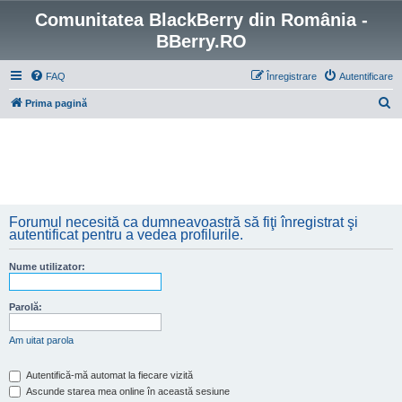
Comunitatea BlackBerry din România -
BBerry.RO
FAQ
Înregistrare
Autentificare
C
Prima pagină
ă
u
t
a
r
Forumul necesită ca dumneavoastră să fiţi înregistrat şi
e
autentificat pentru a vedea profilurile.
Nume utilizator:
Parolă:
Am uitat parola
Autentifică-mă automat la fiecare vizită
Ascunde starea mea online în această sesiune