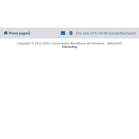
Prima pagină
Ora este UTC+03:00 Europe/Bucharest
Copyright © 2011-2022 Comunitatea BlackBerry din România - BBerry.RO
Kitesurfing