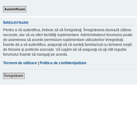
ÎNREGISTRARE
Pentru a vă autentifica, trebuie să vă înregistraţi. Înregistrarea durează câteva
secunde, dar vă va oferi facilităţi suplimentare. Administratorul forumului poate
de asemenea să acorde permisiuni suplimentare utilizatorilor înregistraţi.
Înainte de a vă autentifica, asiguraţi-vă că sunteţi familiarizat cu termenii noştri
de folosire şi politicile asociate. Vă rugăm să vă asiguraţi că aţi citit regulile
forumului înainte să navigaţi pe acesta.
Termeni de utilizare
|
Politica de confidenţialitate
Înregistrare