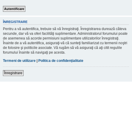
ÎNREGISTRARE
Pentru a vă autentifica, trebuie să vă înregistraţi. Înregistrarea durează câteva
secunde, dar vă va oferi facilităţi suplimentare. Administratorul forumului poate
de asemenea să acorde permisiuni suplimentare utilizatorilor înregistraţi.
Înainte de a vă autentifica, asiguraţi-vă că sunteţi familiarizat cu termenii noştri
de folosire şi politicile asociate. Vă rugăm să vă asiguraţi că aţi citit regulile
forumului înainte să navigaţi pe acesta.
Termeni de utilizare
|
Politica de confidenţialitate
Înregistrare