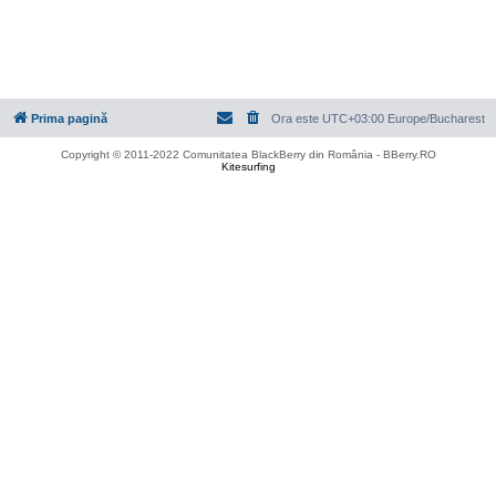
Prima pagină
Ora este UTC+03:00 Europe/Bucharest
Copyright © 2011-2022 Comunitatea BlackBerry din România - BBerry.RO
Kitesurfing