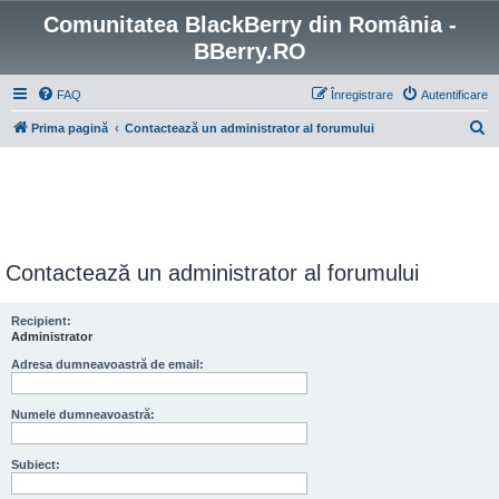
Comunitatea BlackBerry din România -
BBerry.RO
FAQ
Înregistrare
Autentificare
C
Prima pagină
Contactează un administrator al forumului
ă
u
t
a
r
Contactează un administrator al forumului
e
Recipient:
Administrator
Adresa dumneavoastră de email:
Numele dumneavoastră:
Subiect: