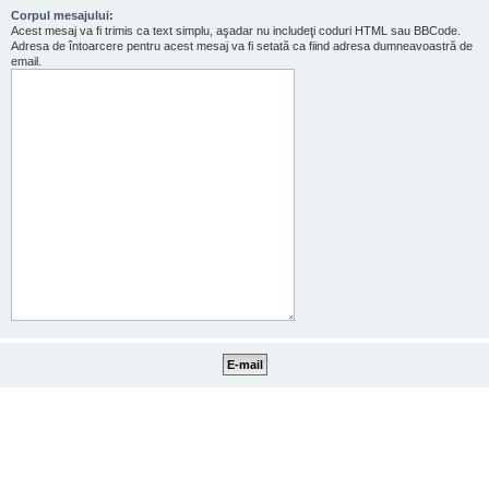
Corpul mesajului:
Acest mesaj va fi trimis ca text simplu, aşadar nu includeţi coduri HTML sau BBCode.
Adresa de întoarcere pentru acest mesaj va fi setată ca fiind adresa dumneavoastră de
email.