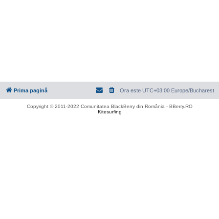
Prima pagină
Ora este UTC+03:00 Europe/Bucharest
Copyright © 2011-2022 Comunitatea BlackBerry din România - BBerry.RO
Kitesurfing