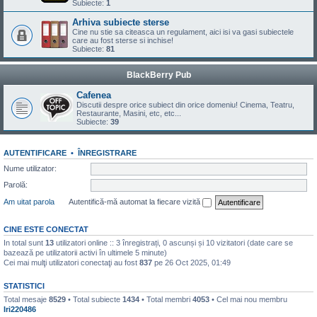
Subiecte:
1
Arhiva subiecte sterse
Cine nu stie sa citeasca un regulament, aici isi va gasi subiectele
care au fost sterse si inchise!
Subiecte:
81
BlackBerry Pub
Cafenea
Discutii despre orice subiect din orice domeniu! Cinema, Teatru,
Restaurante, Masini, etc, etc...
Subiecte:
39
AUTENTIFICARE
•
ÎNREGISTRARE
Nume utilizator:
Parolă:
Am uitat parola
Autentifică-mă automat la fiecare vizită
CINE ESTE CONECTAT
In total sunt
13
utilizatori online :: 3 înregistrați, 0 ascunși și 10 vizitatori (date care se
bazează pe utilizatorii activi în ultimele 5 minute)
Cei mai mulţi utilizatori conectaţi au fost
837
pe 26 Oct 2025, 01:49
STATISTICI
Total mesaje
8529
• Total subiecte
1434
• Total membri
4053
• Cel mai nou membru
Iri220486