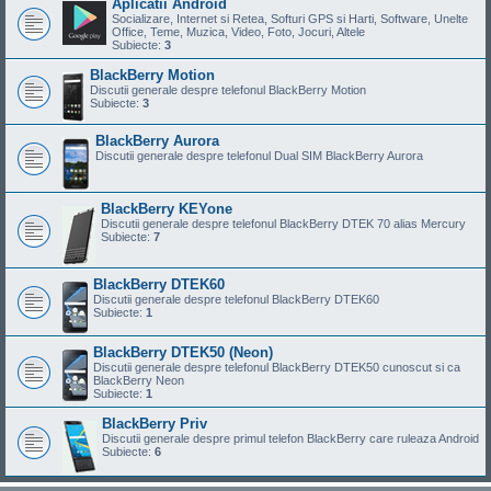
Aplicatii Android
Socializare, Internet si Retea, Softuri GPS si Harti, Software, Unelte
Office, Teme, Muzica, Video, Foto, Jocuri, Altele
Subiecte:
3
BlackBerry Motion
Discutii generale despre telefonul BlackBerry Motion
Subiecte:
3
BlackBerry Aurora
Discutii generale despre telefonul Dual SIM BlackBerry Aurora
BlackBerry KEYone
Discutii generale despre telefonul BlackBerry DTEK 70 alias Mercury
Subiecte:
7
BlackBerry DTEK60
Discutii generale despre telefonul BlackBerry DTEK60
Subiecte:
1
BlackBerry DTEK50 (Neon)
Discutii generale despre telefonul BlackBerry DTEK50 cunoscut si ca
BlackBerry Neon
Subiecte:
1
BlackBerry Priv
Discutii generale despre primul telefon BlackBerry care ruleaza Android
Subiecte:
6