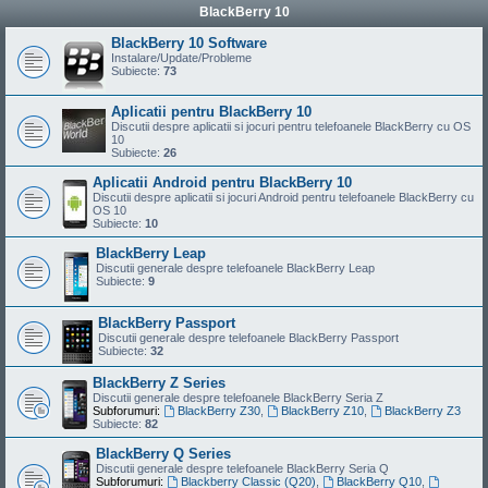
BlackBerry 10
BlackBerry 10 Software
Instalare/Update/Probleme
Subiecte:
73
Aplicatii pentru BlackBerry 10
Discutii despre aplicatii si jocuri pentru telefoanele BlackBerry cu OS
10
Subiecte:
26
Aplicatii Android pentru BlackBerry 10
Discutii despre aplicatii si jocuri Android pentru telefoanele BlackBerry cu
OS 10
Subiecte:
10
BlackBerry Leap
Discutii generale despre telefoanele BlackBerry Leap
Subiecte:
9
BlackBerry Passport
Discutii generale despre telefoanele BlackBerry Passport
Subiecte:
32
BlackBerry Z Series
Discutii generale despre telefoanele BlackBerry Seria Z
Subforumuri:
BlackBerry Z30
,
BlackBerry Z10
,
BlackBerry Z3
Subiecte:
82
BlackBerry Q Series
Discutii generale despre telefoanele BlackBerry Seria Q
Subforumuri:
Blackberry Classic (Q20)
,
BlackBerry Q10
,