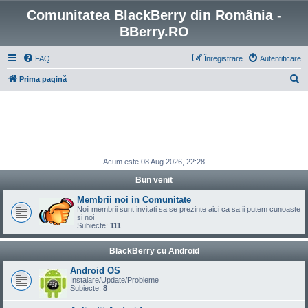
Comunitatea BlackBerry din România -
BBerry.RO
FAQ
Înregistrare
Autentificare
C
Prima pagină
ă
u
t
a
r
Acum este 08 Aug 2026, 22:28
e
Bun venit
Membrii noi in Comunitate
Noii membrii sunt invitati sa se prezinte aici ca sa ii putem cunoaste
si noi
Subiecte:
111
BlackBerry cu Android
Android OS
Instalare/Update/Probleme
Subiecte:
8