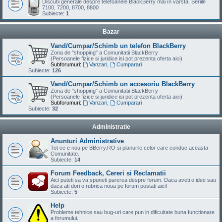
Discutii generale despre telefoanele BlackBerry mai în varsta, Seriile
7100, 7200, 8700, 8800
Subiecte:
1
Bazar
Vand/Cumpar/Schimb un telefon BlackBerry
Zona de "shopping" a Comunitatii BlackBerry
(Persoanele fizice si juridice isi pot prezenta oferta aici)
Subforumuri:
Vanzari
,
Cumparari
Subiecte:
126
Vand/Cumpar/Schimb un accesoriu BlackBerry
Zona de "shopping" a Comunitatii BlackBerry
(Persoanele fizice si juridice isi pot prezenta oferta aici)
Subforumuri:
Vanzari
,
Cumparari
Subiecte:
32
Administratie
Anunturi Administrative
Tot ce e nou pe BBerry.RO si planurile celor care conduc aceasta
Comunitate.
Subiecte:
14
Forum Feedback, Cereri si Reclamatii
Aici puteti sa va spuneti parerea despre forum. Daca aveti o idee sau
daca ati dori o rubrica noua pe forum postati aici!
Subiecte:
5
Help
Probleme tehnice sau bug-uri care pun in dificultate buna functionare
a forumului.