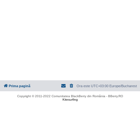
Prima pagină
Ora este UTC+03:00 Europe/Bucharest
Copyright © 2011-2022 Comunitatea BlackBerry din România - BBerry.RO
Kitesurfing