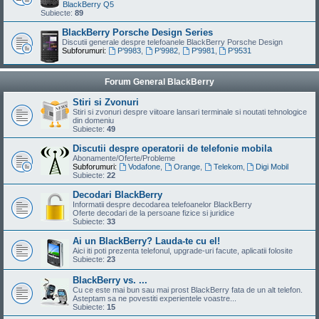
BlackBerry Q5
Subiecte:
89
BlackBerry Porsche Design Series
Discutii generale despre telefoanele BlackBerry Porsche Design
Subforumuri:
P’9983
,
P’9982
,
P'9981
,
P’9531
Forum General BlackBerry
Stiri si Zvonuri
Stiri si zvonuri despre viitoare lansari terminale si noutati tehnologice
din domeniu
Subiecte:
49
Discutii despre operatorii de telefonie mobila
Abonamente/Oferte/Probleme
Subforumuri:
Vodafone
,
Orange
,
Telekom
,
Digi Mobil
Subiecte:
22
Decodari BlackBerry
Informatii despre decodarea telefoanelor BlackBerry
Oferte decodari de la persoane fizice si juridice
Subiecte:
33
Ai un BlackBerry? Lauda-te cu el!
Aici iti poti prezenta telefonul, upgrade-uri facute, aplicatii folosite
Subiecte:
23
BlackBerry vs. ...
Cu ce este mai bun sau mai prost BlackBerry fata de un alt telefon.
Asteptam sa ne povestiti experientele voastre...
Subiecte:
15