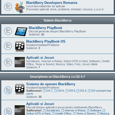
BlackBerry Developers Romania
Locul dezvoltatorilor de aplicatii
Prezentari aplicatii, teme, probleme, intrebari, resurse, s.a.m.d.
Tablete BlackBerry
BlackBerry PlayBook
Discutii generale despre BlackBerry PlayBook
Subiecte:
20
BlackBerry PlayBook OS
Instalare/Update/Probleme
Subiecte:
3
Aplicatii si Jocuri
Socializare, Internet si Retea, Softuri GPS si Harti, Software, Unelte
Office, Teme si Sonerii, Muzica, Video, Foto, Jocuri, Altele
Subiecte:
7
Smartphone-uri BlackBerry cu OS 4-7
Sisteme de operare BlackBerry
Instalare/Update/Probleme
Subforumuri:
OS 7
,
OS 6
,
OS 5
,
OS 4
,
OS versiuni mai
vechi
Subiecte:
35
Aplicatii si Jocuri
Discutii despre aplicatii si jocuri pentru telefoanele BlackBerry
Subforumuri:
Socializare
,
Internet si Retea
,
Software
,
Softuri GPS si Harti
,
Unelte Office
,
Teme si Sonerii
,
Muzica,