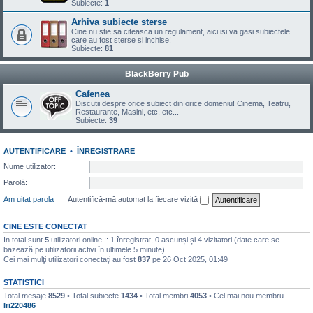
Subiecte:
1
Arhiva subiecte sterse
Cine nu stie sa citeasca un regulament, aici isi va gasi subiectele
care au fost sterse si inchise!
Subiecte:
81
BlackBerry Pub
Cafenea
Discutii despre orice subiect din orice domeniu! Cinema, Teatru,
Restaurante, Masini, etc, etc...
Subiecte:
39
AUTENTIFICARE
•
ÎNREGISTRARE
Nume utilizator:
Parolă:
Am uitat parola
Autentifică-mă automat la fiecare vizită
CINE ESTE CONECTAT
In total sunt
5
utilizatori online :: 1 înregistrat, 0 ascunși și 4 vizitatori (date care se
bazează pe utilizatorii activi în ultimele 5 minute)
Cei mai mulţi utilizatori conectaţi au fost
837
pe 26 Oct 2025, 01:49
STATISTICI
Total mesaje
8529
• Total subiecte
1434
• Total membri
4053
• Cel mai nou membru
Iri220486