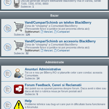
Discutii generale despre telefoanele BlackBerry mai în varsta, Seriile
7100, 7200, 8700, 8800
Subiecte:
1
Bazar
Vand/Cumpar/Schimb un telefon BlackBerry
Zona de "shopping" a Comunitatii BlackBerry
(Persoanele fizice si juridice isi pot prezenta oferta aici)
Subforumuri:
Vanzari
,
Cumparari
Subiecte:
126
Vand/Cumpar/Schimb un accesoriu BlackBerry
Zona de "shopping" a Comunitatii BlackBerry
(Persoanele fizice si juridice isi pot prezenta oferta aici)
Subforumuri:
Vanzari
,
Cumparari
Subiecte:
32
Administratie
Anunturi Administrative
Tot ce e nou pe BBerry.RO si planurile celor care conduc aceasta
Comunitate.
Subiecte:
14
Forum Feedback, Cereri si Reclamatii
Aici puteti sa va spuneti parerea despre forum. Daca aveti o idee sau
daca ati dori o rubrica noua pe forum postati aici!
Subiecte:
5
Help
Probleme tehnice sau bug-uri care pun in dificultate buna functionare
a forumului.