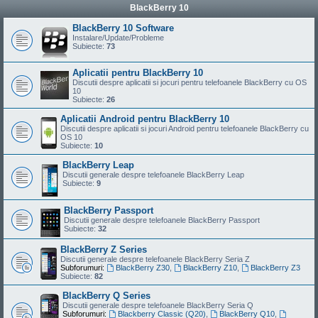
BlackBerry 10
BlackBerry 10 Software
Instalare/Update/Probleme
Subiecte:
73
Aplicatii pentru BlackBerry 10
Discutii despre aplicatii si jocuri pentru telefoanele BlackBerry cu OS
10
Subiecte:
26
Aplicatii Android pentru BlackBerry 10
Discutii despre aplicatii si jocuri Android pentru telefoanele BlackBerry cu
OS 10
Subiecte:
10
BlackBerry Leap
Discutii generale despre telefoanele BlackBerry Leap
Subiecte:
9
BlackBerry Passport
Discutii generale despre telefoanele BlackBerry Passport
Subiecte:
32
BlackBerry Z Series
Discutii generale despre telefoanele BlackBerry Seria Z
Subforumuri:
BlackBerry Z30
,
BlackBerry Z10
,
BlackBerry Z3
Subiecte:
82
BlackBerry Q Series
Discutii generale despre telefoanele BlackBerry Seria Q
Subforumuri:
Blackberry Classic (Q20)
,
BlackBerry Q10
,