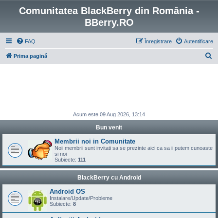
Comunitatea BlackBerry din România -
BBerry.RO
FAQ
Înregistrare
Autentificare
C
Prima pagină
ă
u
t
a
r
Acum este 09 Aug 2026, 13:14
e
Bun venit
Membrii noi in Comunitate
Noii membrii sunt invitati sa se prezinte aici ca sa ii putem cunoaste
si noi
Subiecte:
111
BlackBerry cu Android
Android OS
Instalare/Update/Probleme
Subiecte:
8