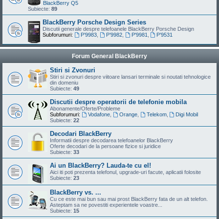
BlackBerry Q5
Subiecte:
89
BlackBerry Porsche Design Series
Discutii generale despre telefoanele BlackBerry Porsche Design
Subforumuri:
P’9983
,
P’9982
,
P'9981
,
P’9531
Forum General BlackBerry
Stiri si Zvonuri
Stiri si zvonuri despre viitoare lansari terminale si noutati tehnologice
din domeniu
Subiecte:
49
Discutii despre operatorii de telefonie mobila
Abonamente/Oferte/Probleme
Subforumuri:
Vodafone
,
Orange
,
Telekom
,
Digi Mobil
Subiecte:
22
Decodari BlackBerry
Informatii despre decodarea telefoanelor BlackBerry
Oferte decodari de la persoane fizice si juridice
Subiecte:
33
Ai un BlackBerry? Lauda-te cu el!
Aici iti poti prezenta telefonul, upgrade-uri facute, aplicatii folosite
Subiecte:
23
BlackBerry vs. ...
Cu ce este mai bun sau mai prost BlackBerry fata de un alt telefon.
Asteptam sa ne povestiti experientele voastre...
Subiecte:
15