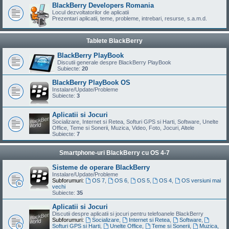
BlackBerry Developers Romania
Locul dezvoltatorilor de aplicatii
Prezentari aplicatii, teme, probleme, intrebari, resurse, s.a.m.d.
Tablete BlackBerry
BlackBerry PlayBook
Discutii generale despre BlackBerry PlayBook
Subiecte:
20
BlackBerry PlayBook OS
Instalare/Update/Probleme
Subiecte:
3
Aplicatii si Jocuri
Socializare, Internet si Retea, Softuri GPS si Harti, Software, Unelte
Office, Teme si Sonerii, Muzica, Video, Foto, Jocuri, Altele
Subiecte:
7
Smartphone-uri BlackBerry cu OS 4-7
Sisteme de operare BlackBerry
Instalare/Update/Probleme
Subforumuri:
OS 7
,
OS 6
,
OS 5
,
OS 4
,
OS versiuni mai
vechi
Subiecte:
35
Aplicatii si Jocuri
Discutii despre aplicatii si jocuri pentru telefoanele BlackBerry
Subforumuri:
Socializare
,
Internet si Retea
,
Software
,
Softuri GPS si Harti
,
Unelte Office
,
Teme si Sonerii
,
Muzica,