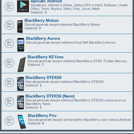
Aplicatii Android
Socializare, Internet si Retea, Softuri GPS si Harti, Software, Unelte
Office, Teme, Muzica, Video, Foto, Jocuri, Altele
Subiecte:
3
BlackBerry Motion
Discutii generale despre telefonul BlackBerry Motion
Subiecte:
3
BlackBerry Aurora
Discutii generale despre telefonul Dual SIM BlackBerry Aurora
BlackBerry KEYone
Discutii generale despre telefonul BlackBerry DTEK 70 alias Mercury
Subiecte:
7
BlackBerry DTEK60
Discutii generale despre telefonul BlackBerry DTEK60
Subiecte:
1
BlackBerry DTEK50 (Neon)
Discutii generale despre telefonul BlackBerry DTEK50 cunoscut si ca
BlackBerry Neon
Subiecte:
1
BlackBerry Priv
Discutii generale despre primul telefon BlackBerry care ruleaza Android
Subiecte:
6