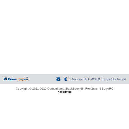
Prima pagină
Ora este UTC+03:00 Europe/Bucharest
Copyright © 2011-2022 Comunitatea BlackBerry din România - BBerry.RO
Kitesurfing